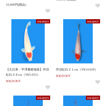
33,000円(税込)
SOLDOUT
SOLDOUT
【大日系・平澤養鯉場産】丹頂
丹頂紅白２１cm（YK14-029）
紅白３６cm（YK5-033）
SOLD OUT
SOLD OUT
SOLDOUT
SOLDOUT