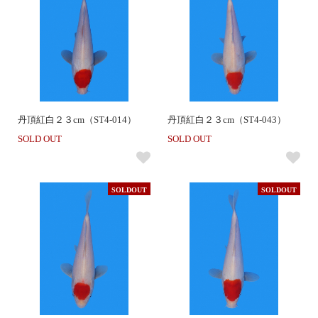
丹頂紅白２３cm（ST4-014）
丹頂紅白２３cm（ST4-043）
SOLD OUT
SOLD OUT
SOLDOUT
SOLDOUT