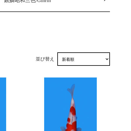
銀鱗昭和三色/Ginrin
並び替え