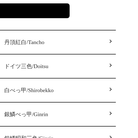
丹頂紅白/Tancho
ドイツ三色/Doitsu
白べっ甲/Shirobekko
銀鱗べっ甲/Ginrin