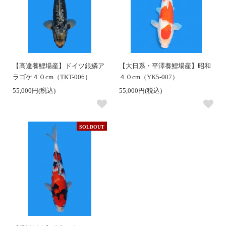
【高達養鯉場産】ドイツ銀鱗ア
【大日系・平澤養鯉場産】昭和
ラゴケ４０cm（TKT-006）
４０cm（YK5-007）
55,000円(税込)
55,000円(税込)
SOLDOUT