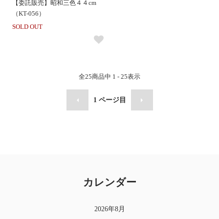
【委託販売】昭和三色４４cm
（KT-056）
SOLD OUT
全
25
商品中
1 - 25
表示
1
ページ目
カレンダー
2026年8月