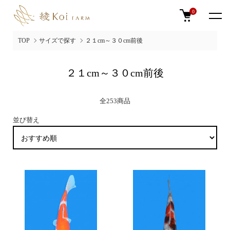
0
TOP
サイズで探す
２１cm～３０cm前後
２１cm～３０cm前後
全253商品
並び替え