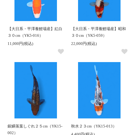
【大日系・平澤養鯉場産】紅白
【大日系・平澤養鯉場産】昭和
３０cm（YK5-016）
３０cm（YK5-059）
11,000円(税込)
22,000円(税込)
銀鱗落葉しぐれ２５cm（YK15-
秋水２３cm（YK15-013）
002）
4,400円(税込)