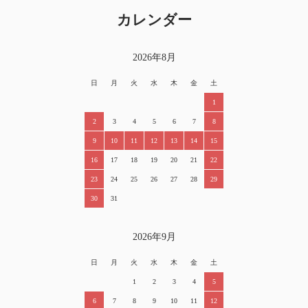
カレンダー
2026年8月
日
月
火
水
木
金
土
1
2
3
4
5
6
7
8
9
10
11
12
13
14
15
16
17
18
19
20
21
22
23
24
25
26
27
28
29
30
31
2026年9月
日
月
火
水
木
金
土
1
2
3
4
5
6
7
8
9
10
11
12