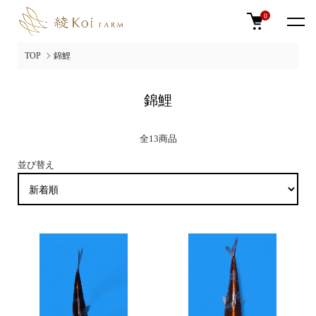
0
TOP
錦鯉
錦鯉
全13商品
並び替え