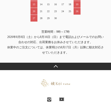
13
14
15
16
17
18
19
20
21
22
23
24
25
26
27
28
29
30
営業時間：9時～17時
2026年8月8日（土）から8月16日（日）まで電話およびメールでのお問い
合わせの対応、出荷業務をお休みさせていただきます。
休業中のご注文については、休業明けの8月17日（月）以降に順次対応さ
せていただきます。