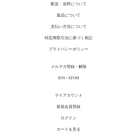
配送・送料について
返品について
支払い方法について
特定商取引法に基づく表記
プライバシーポリシー
メルマガ登録・解除
RSS
/
ATOM
マイアカウント
新規会員登録
ログイン
カートを見る