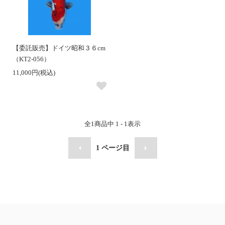
【委託販売】ドイツ昭和３６cm
（KT2-056）
11,000円(税込)
全
1
商品中
1 - 1
表示
1
ページ目